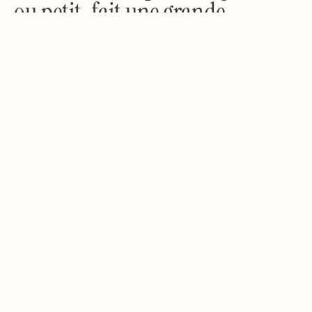
ou petit, fait une grande
différence. Vraiment.
Votre générosité alimente des initiatives qui ont un impact
direct
et
tangible
. Chaque centime sert à lutter contre la
faim et à aider vos voisins les plus vulnérables, en
favorisant les liens socioculturels.